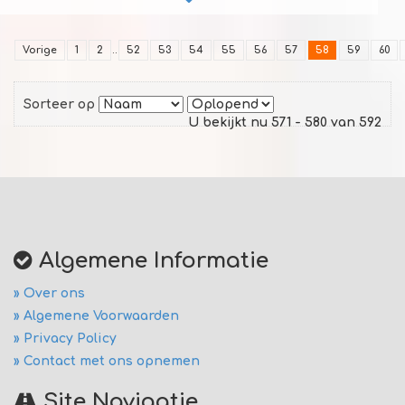
Vorige
1
2
..
52
53
54
55
56
57
58
59
60
Sorteer op
U bekijkt nu 571 - 580 van 592
Algemene Informatie
» Over ons
» Algemene Voorwaarden
» Privacy Policy
» Contact met ons opnemen
Site Navigatie