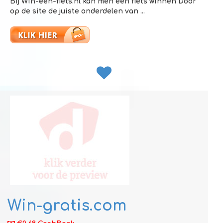
Bij Win-een-fiets.nl kan men een fiets winnen Door
op de site de juiste onderdelen van ...
Win-gratis.com