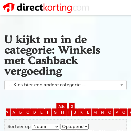
-- Kies hier een andere categorie --
Alle
0-
9
A
B
C
D
E
F
G
H
I
J
K
L
M
N
O
P
Q
Sorteer op