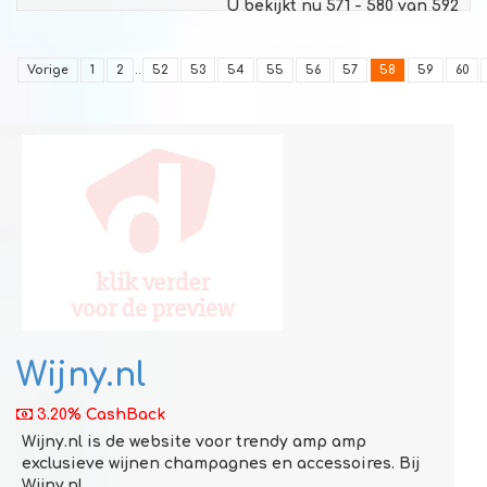
U bekijkt nu 571 - 580 van 592
Vorige
1
2
..
52
53
54
55
56
57
58
59
60
Wijny.nl
3.20% CashBack
Wijny.nl is de website voor trendy amp amp
exclusieve wijnen champagnes en accessoires. Bij
Wijny.nl ...