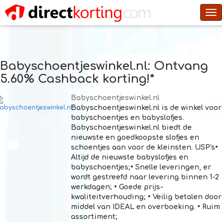
To
na
Babyschoentjeswinkel.nl
: Ontvang
5.60% Cashback korting!*
Babyschoentjeswinkel.nl
Babyschoentjeswinkel.nl is de winkel voor
babyschoentjes en babyslofjes.
Babyschoentjeswinkel.nl biedt de
nieuwste en goedkoopste slofjes en
schoentjes aan voor de kleinsten. USP's•
Altijd de nieuwste babyslofjes en
babyschoentjes;• Snelle leveringen, er
wordt gestreefd naar levering binnen 1-2
werkdagen; • Goede prijs-
kwaliteitverhouding; • Veilig betalen door
middel van IDEAL en overboeking. • Ruim
assortiment;