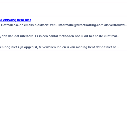
ar ontvang hem niet
otmail e.a. de emails blokkeert, zet u informatie@directkorting.com als vertrouwd..
an kan dat uiteraard. Er is een aantal methoden hoe u dit het beste kunt real...
og niet zijn opgeëist, te vervallen.Indien u van mening bent dat dit niet he...
?