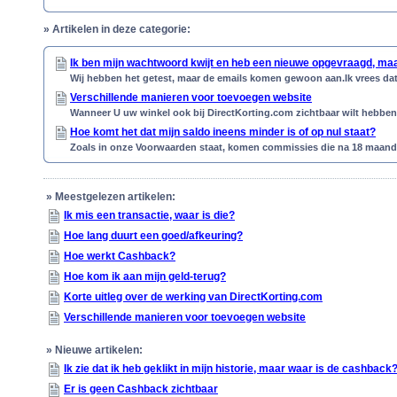
»
Artikelen in deze categorie:
Ik ben mijn wachtwoord kwijt en heb een nieuwe opgevraagd, ma
Wij hebben het getest, maar de emails komen gewoon aan.Ik vrees dat H
Verschillende manieren voor toevoegen website
Wanneer U uw winkel ook bij DirectKorting.com zichtbaar wilt hebben, d
Hoe komt het dat mijn saldo ineens minder is of op nul staat?
Zoals in onze Voorwaarden staat, komen commissies die na 18 maanden n
»
Meestgelezen artikelen:
Ik mis een transactie, waar is die?
Hoe lang duurt een goed/afkeuring?
Hoe werkt Cashback?
Hoe kom ik aan mijn geld-terug?
Korte uitleg over de werking van DirectKorting.com
Verschillende manieren voor toevoegen website
»
Nieuwe artikelen:
Ik zie dat ik heb geklikt in mijn historie, maar waar is de cashback
Er is geen Cashback zichtbaar