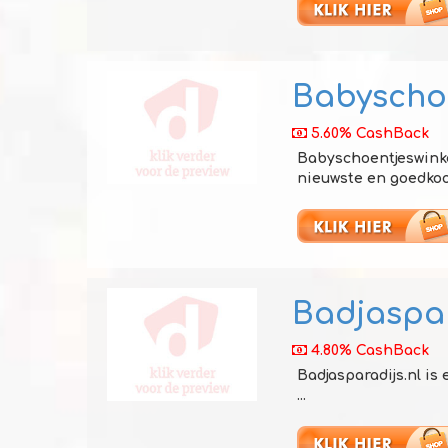
Babyschoe
5.60% CashBack
Babyschoentjeswinkel
nieuwste en goedkoops
Badjaspar
4.80% CashBack
Badjasparadijs.nl is
...