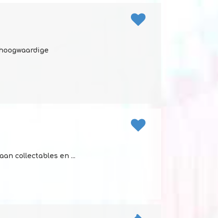
f hoogwaardige
an collectables en ...