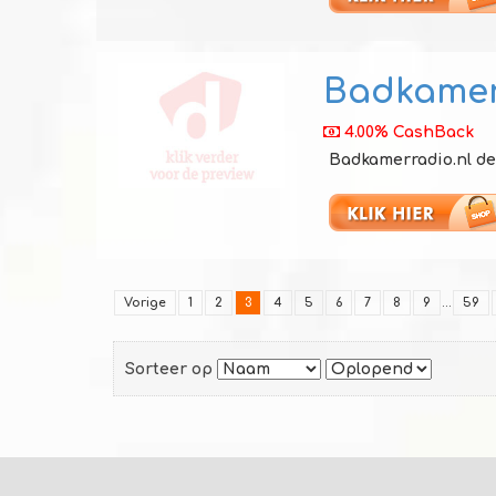
Badkamer
4.00% CashBack
Badkamerradio.nl de 
Vorige
1
2
3
4
5
6
7
8
9
...
59
Sorteer op