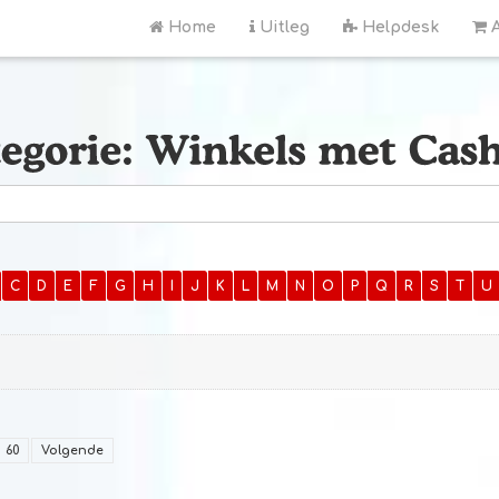
Home
Uitleg
Helpdesk
A
C
D
E
F
G
H
I
J
K
L
M
N
O
P
Q
R
S
T
U
60
Volgende