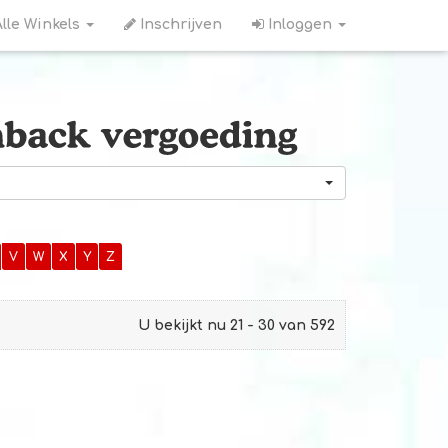
lle Winkels
Inschrijven
Inloggen
V
W
X
Y
Z
U bekijkt nu 21 - 30 van 592