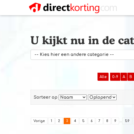
-- Kies hier een andere categorie --
Alle
0-9
A
B
Sorteer op
Vorige
1
2
3
4
5
6
7
8
9
...
59