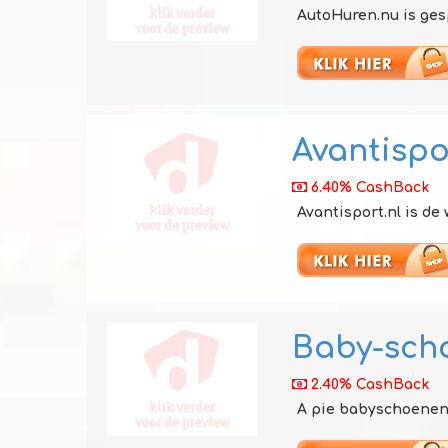
AutoHuren.nu is gesp
Avantispo
6.40% CashBack
Avantisport.nl is de
Baby-sch
2.40% CashBack
A pie babyschoenen o