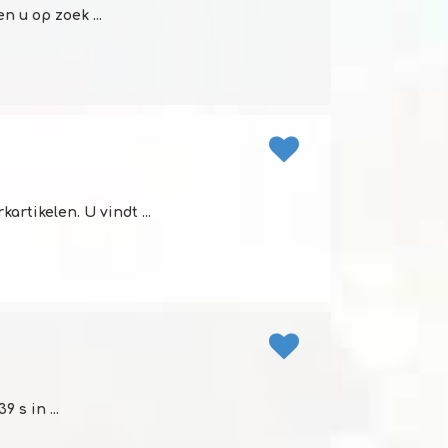
 u op zoek ...
rtikelen. U vindt ...
 s in ...