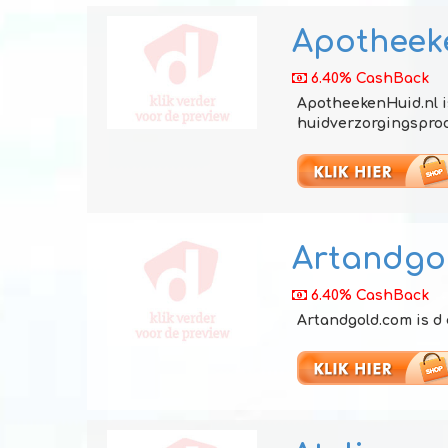
Apotheek
6.40% CashBack
ApotheekenHuid.nl i
huidverzorgingsprodu
Artandgo
6.40% CashBack
Artandgold.com is d 