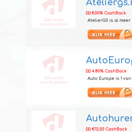
Ateliergs.
8.00% CashBack
AtelierGS is al meer 
AutoEuro
4.80% CashBack
Auto Europe is 1 van 
Autohure
€12,00 CashBack