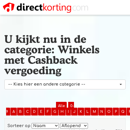
-- Kies hier een andere categorie --
Alle
0-
9
A
B
C
D
E
F
G
H
I
J
K
L
M
N
O
P
Q
Sorteer op