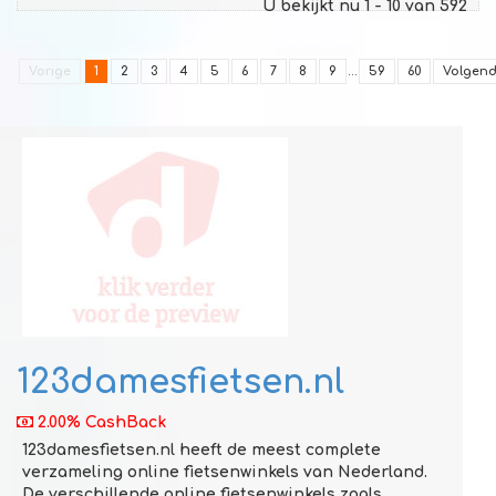
U bekijkt nu 1 - 10 van 592
Vorige
1
2
3
4
5
6
7
8
9
...
59
60
Volgen
123damesfietsen.nl
2.00% CashBack
123damesfietsen.nl heeft de meest complete
verzameling online fietsenwinkels van Nederland.
De verschillende online fietsenwinkels zoals ...