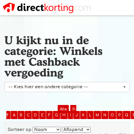
-- Kies hier een andere categorie --
Alle
0-
9
A
B
C
D
E
F
G
H
I
J
K
L
M
N
O
P
Q
Sorteer op