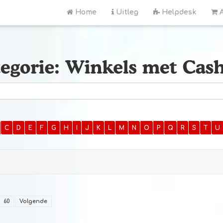
Home
Uitleg
Helpdesk
A
C
D
E
F
G
H
I
J
K
L
M
N
O
P
Q
R
S
T
U
60
Volgende