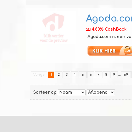
Agoda.c
4.80% CashBack
Agoda.com is een va
Vorige
1
2
3
4
5
6
7
8
9
...
59
Sorteer op