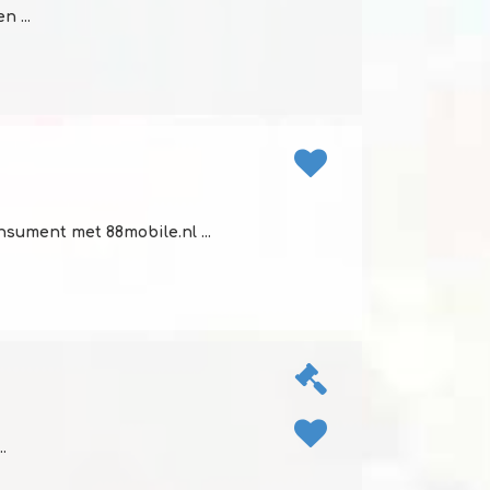
 ...
nsument met 88mobile.nl ...
.