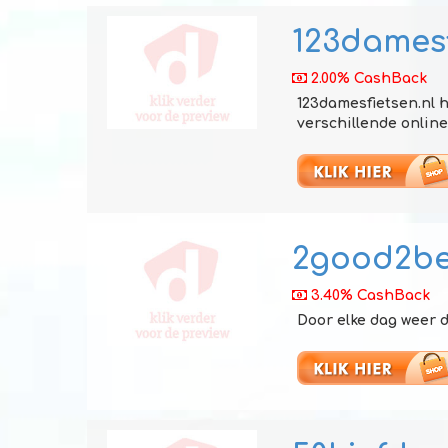
123damesf
2.00% CashBack
123damesfietsen.nl 
verschillende online 
2good2be
3.40% CashBack
Door elke dag weer d