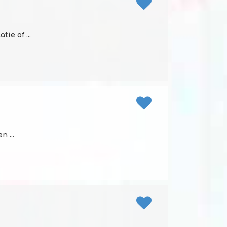
ie of ...
 ...