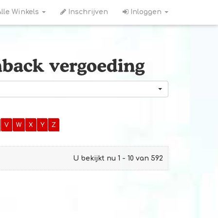
lle Winkels
Inschrijven
Inloggen
V
W
X
Y
Z
U bekijkt nu 1 - 10 van 592