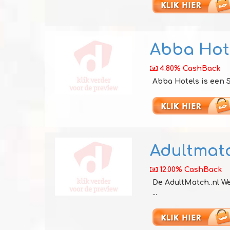
Abba Hot
4.80% CashBack
Abba Hotels is een S
Adultmat
12.00% CashBack
De AdultMatch..nl We
...