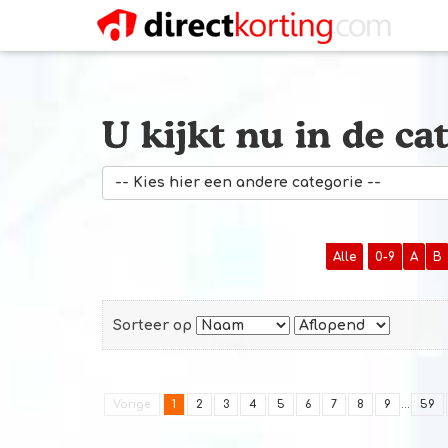
-- Kies hier een andere categorie --
Alle
0-9
A
B
Sorteer op
Vorige
1
2
3
4
5
6
7
8
9
...
59