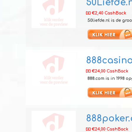
50Liefde.n
€2,40 CashBack
50liefde.nl is de gro
888casin
€24,00 CashBack
888.com is in 1998 o
888poker
€24,00 CashBack