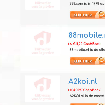
888.com is in 1998 o
88mobile.
€11,20 CashBack
88mobile.nl is de al
A2koi.nl
4.00% CashBack
A2KOI.nl is de meest