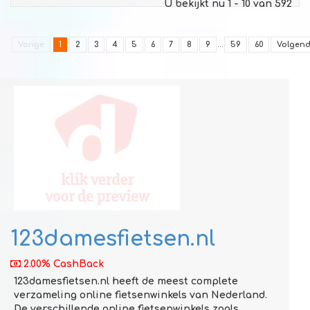
U bekijkt nu 1 - 10 van 592
Vorige
1
2
3
4
5
6
7
8
9
...
59
60
Volgen
123damesfietsen.nl
2.00% CashBack
123damesfietsen.nl heeft de meest complete
verzameling online fietsenwinkels van Nederland.
De verschillende online fietsenwinkels zoals ...