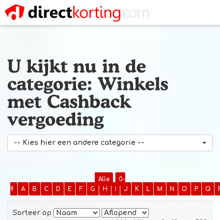
-- Kies hier een andere categorie --
Alle
0-
9
A
B
C
D
E
F
G
H
I
J
K
L
M
N
O
P
Q
Sorteer op